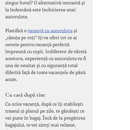
singur hotel? O alternativă tentantă și 
la îndemână este închirierea unei 
autorulote.
Planifică o 
vacanță cu autorulota
 și 
„căsuța pe roți” îți va oferi tot ce ai 
nevoie pentru vacanță perfectă 
împreună cu copii. Indiferent de vârstă 
acestora, experiență cu autorulota va fi 
una de neuitat și cu siguranță total 
diferită față de toate vacanțele de până 
acum.
Cu casă după tine
Ca orice vacanță, după ce îți stabilești 
traseul și planul pe zile, te gândești ce 
vei pune în bagaj. Încă de la pregătirea 
bagajului, te vei simți mai relaxat, 