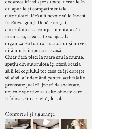
deoarece îți vei așeza toate lucrurile în 
dulapurile și compatimentele 
autorulotei, fără a fi nevoie să le îndesi 
în câteva genți. După cum știi, 
autorulota este compatimentata că o 
mini casa, ceea ce te va ajută la 
organizarea tuturor lucrurilor și nu vei 
uită nimic important acasă.
Chiar dacă pleci la mare sau la munte, 
spațiu din autorulota îți oferă ocazia 
să îi iei copilului tot ceea ce își dorește 
să aibă la îndemână pentru activitățile 
preferate: jucării, jocuri de societate, 
articole sportive sau alte obiecte care 
îi folosesc în activitățile sale.
Confortul și siguranța